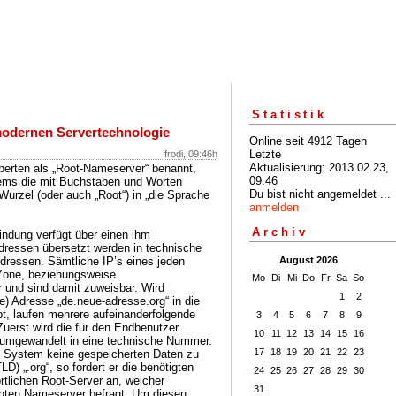
Statistik
 modernen Servertechnologie
Online seit 4912 Tagen
Letzte
frodi, 09:46h
Aktualisierung: 2013.02.23,
perten als „Root-Nameserver“ benannt,
09:46
ems die mit Buchstaben und Worten
Du bist nicht angemeldet ...
Wurzel (oder auch „Root“) in „die Sprache
anmelden
Archiv
indung verfügt über einen ihm
ressen übersetzt werden in technische
dressen. Sämtliche IP’s eines jeden
August 2026
 Zone, beziehungsweise
Mo
Di
Mi
Do
Fr
Sa
So
r und sind damit zuweisbar. Wird
1
2
te) Adresse „de.neue-adresse.org“ in die
pt, laufen mehrere aufeinanderfolgende
3
4
5
6
7
8
9
uerst wird die für den Endbenutzer
10
11
12
13
14
15
16
 umgewandelt in eine technische Nummer.
17
18
19
20
21
22
23
m System keine gespeicherten Daten zu
) „.org“, so fordert er die benötigten
24
25
26
27
28
29
30
rtlichen Root-Server an, welcher
31
nnten Nameserver befragt. Um diesen