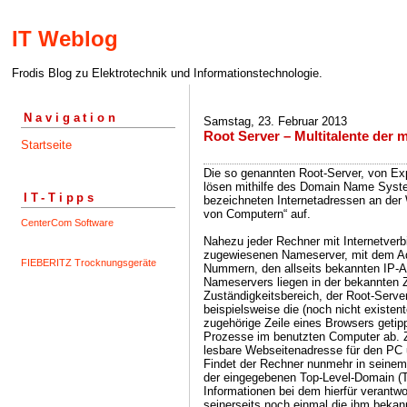
IT Weblog
Frodis Blog zu Elektrotechnik und Informationstechnologie.
Navigation
Samstag, 23. Februar 2013
Root Server – Multitalente der
Startseite
Die so genannten Root-Server, von Ex
lösen mithilfe des Domain Name Syst
IT-Tipps
bezeichneten Internetadressen an der 
von Computern“ auf.
CenterCom Software
Nahezu jeder Rechner mit Internetverb
zugewiesenen Nameserver, mit dem Ad
FIEBERITZ Trocknungsgeräte
Nummern, den allseits bekannten IP-A
Nameservers liegen in der bekannten
Zuständigkeitsbereich, der Root-Serve
beispielsweise die (noch nicht existen
zugehörige Zeile eines Browsers getip
Prozesse im benutzten Computer ab. Z
lesbare Webseitenadresse für den PC
Findet der Rechner nunmehr in seine
der eingegebenen Top-Level-Domain (TLD
Informationen bei dem hierfür verantwo
seinerseits noch einmal die ihm beka