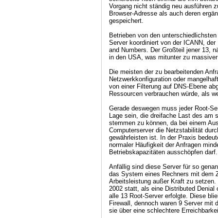
Vorgang nicht ständig neu ausführen 
Browser-Adresse als auch deren ergän
gespeichert.
Betrieben von den unterschiedlichsten I
Server koordiniert von der ICANN, der
and Numbers. Der Großteil jener 13, nä
in den USA, was mitunter zu massiver 
Die meisten der zu bearbeitenden Anfr
Netzwerkkonfiguration oder mangelhafte
von einer Filterung auf DNS-Ebene ab
Ressourcen verbrauchen würde, als wei
Gerade deswegen muss jeder Root-Ser
Lage sein, die dreifache Last des am 
stemmen zu können, da bei einem Ausfa
Computerserver die Netzstabilität durc
gewährleisten ist. In der Praxis bedeu
normaler Häufigkeit der Anfragen minde
Betriebskapazitäten ausschöpfen darf.
Anfällig sind diese Server für so gena
das System eines Rechners mit dem Z
Arbeitsleistung außer Kraft zu setzen.
2002 statt, als eine Distributed Denia
alle 13 Root-Server erfolgte. Diese bli
Firewall, dennoch waren 9 Server mit d
sie über eine schlechtere Erreichbarkei