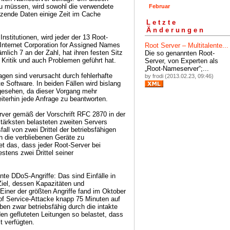
zu müssen, wird sowohl die verwendete
Februar
zende Daten einige Zeit im Cache
Letzte
Änderungen
nstitutionen, wird jeder der 13 Root-
 Internet Corporation for Assigned Names
Root Server – Multitalente...
mlich 7 an der Zahl, hat ihren festen Sitz
Die so genannten Root-
Kritik und auch Problemen geführt hat.
Server, von Experten als
„Root-Nameserver“
;...
agen sind verursacht durch fehlerhafte
by frodi (2013.02.23, 09:46)
 Software. In beiden Fällen wird bislang
gesehen, da dieser Vorgang mehr
terhin jede Anfrage zu beantworten.
ver gemäß der Vorschrift RFC 2870 in der
stärksten belasteten zweiten Servers
ll von zwei Drittel der betriebsfähigen
h die verbliebenen Geräte zu
tet das, dass jeder Root-Server bei
stens zwei Drittel seiner
nnte DDoS-Angriffe: Das sind Einfälle in
iel, dessen Kapazitäten und
 Einer der größten Angriffe fand im Oktober
l of Service-Attacke knapp 75 Minuten auf
eben zwar betriebsfähig durch die intakte
en gefluteten Leitungen so belastet, dass
t verfügten.